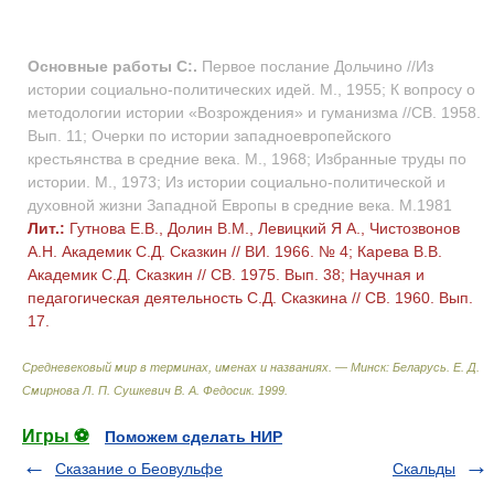
Основные работы С:.
Первое послание Дольчино //Из
истории социально-политических идей. М., 1955; К вопросу о
методологии истории «Возрождения» и гуманизма //СВ. 1958.
Вып. 11; Очерки по истории западноевропейского
крестьянства в средние века. М., 1968; Избранные труды по
истории. М., 1973; Из истории социально-политической и
духовной жизни Западной Европы в средние века. М.1981
Лит.:
Гутнова Е.В., Долин В.М., Левицкий Я А., Чистозвонов
А.Н. Академик С.Д. Сказкин // ВИ. 1966. № 4; Карева В.В.
Академик С.Д. Сказкин // СВ. 1975. Вып. 38; Научная и
педагогическая деятельность С.Д. Сказкина // СВ. 1960. Вып.
17.
Средневековый мир в терминах, именах и названиях. — Минск: Беларусь
.
Е. Д.
Смирнова Л. П. Сушкевич В. А. Федосик
.
1999
.
Игры ⚽
Поможем сделать НИР
Сказание о Беовульфе
Скальды