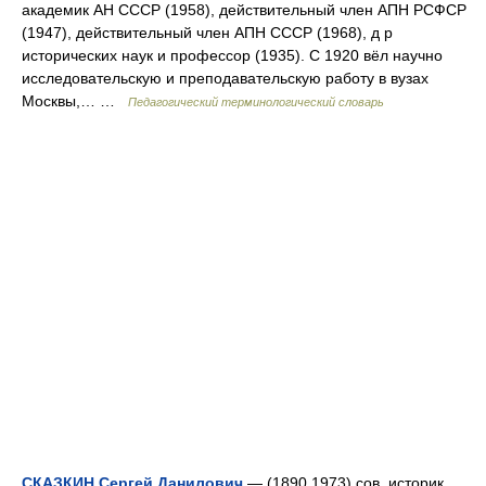
академик АН СССР (1958), действительный член АПН РСФСР
(1947), действительный член АПН СССР (1968), д р
исторических наук и профессор (1935). С 1920 вёл научно
исследовательскую и преподавательскую работу в вузах
Москвы,… …
Педагогический терминологический словарь
СКАЗКИН Сергей Данилович
— (1890 1973) сов. историк,