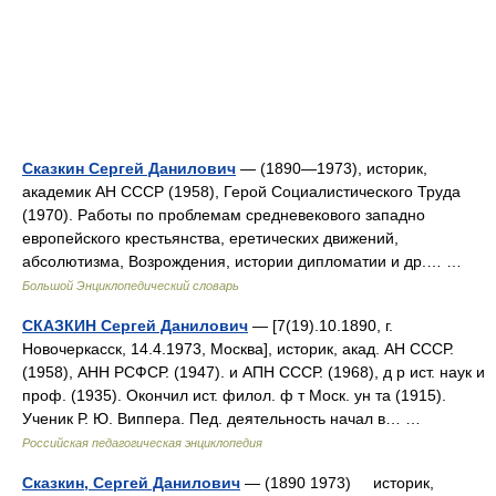
Сказкин Сергей Данилович
— (1890—1973), историк,
академик АН СССР (1958), Герой Социалистического Труда
(1970). Работы по проблемам средневекового западно
европейского крестьянства, еретических движений,
абсолютизма, Возрождения, истории дипломатии и др.… …
Большой Энциклопедический словарь
СКАЗКИН Сергей Данилович
— [7(19).10.1890, г.
Новочеркасск, 14.4.1973, Москва], историк, акад. АН СССР.
(1958), АНН РСФСР. (1947). и АПН СССР. (1968), д р ист. наук и
проф. (1935). Окончил ист. филол. ф т Моск. ун та (1915).
Ученик Р. Ю. Виппера. Пед. деятельность начал в… …
Российская педагогическая энциклопедия
Сказкин, Сергей Данилович
— (1890 1973) историк,