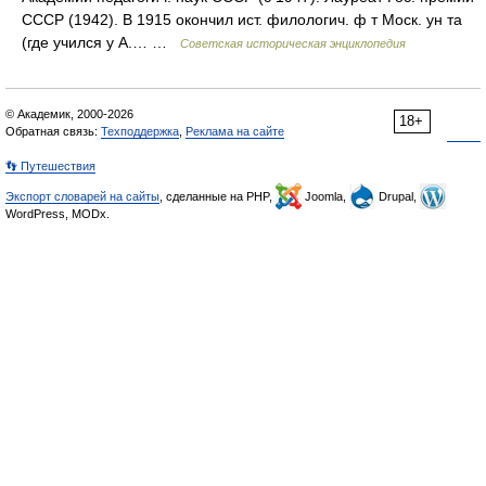
СССР (1942). В 1915 окончил ист. филологич. ф т Моск. ун та
(где учился у А.… …
Советская историческая энциклопедия
© Академик, 2000-2026
18+
Обратная связь:
Техподдержка
,
Реклама на сайте
👣 Путешествия
Экспорт словарей на сайты
, сделанные на PHP,
Joomla,
Drupal,
WordPress, MODx.