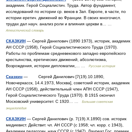
академик. Герой Социалистич. Труда. Автор фундамент,
исследований по истории ср. веков в Зап. Европе, в части, по
истории еретич. движений во Франции. В своих многочисл.
трудах дал науч. анализ роли и влияния церкви в… …
Атеистический словарь
СКАЗКИН
— Сергей Данилович (1890 1973), историк, академик
АН СССР (1958), Герой Социалистического Труда (1970).
Работы по проблемам средневекового западно европейского
крестьянства, еретических движений, абсолютизма,
Возрождения, истории дипломатии,… …
Русская история
Сказкин
— Сергей Данилович [7(19).10.1890,
Новочеркасск, 14.4.1973, Москва], советский историк, академик
АН СССР (1958), действительный член АПН СССР (1947),
Герой Социалистического Труда (1970). В 1915 окончил
Московский университет. С 1920… …
Большая советская
энциклопедия
СКАЗКИН
— Сергей Данилович (р. 7(19).X.1890) сов. историк
медиевист. Действит. чл. АН СССР (с 1958; чл. корр. с 1943),
Академии педагогич. наук СССР (с 1947). Лауреат Гос. премии